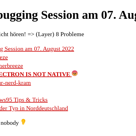
ugging Session am 07. Au
icht hören! => (Layer) 8 Probleme
 Session am 07. August 2022
eze
erbreeze
ECTRON IS NOT NATIVE
ur-nerd-kram
s95 Tips & Tricks
er Typ in Norddeutschland
nobody