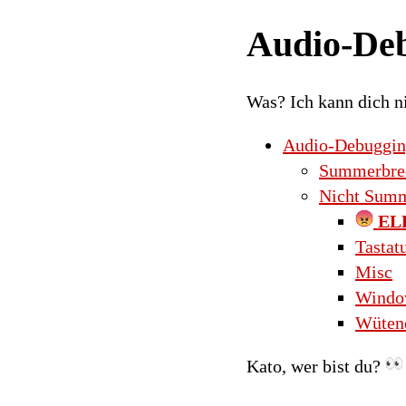
Audio-Deb
Was? Ich kann dich n
Audio-Debugging
Summerbre
Nicht Summ
EL
Tastat
Misc
Window
Wütend
Kato, wer bist du?