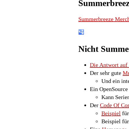
Summerbreez
Summerbreeze Merc
Nicht Summe
Die Antwort auf 
Der sehr gute
Mu
Und ein int
Ein OpenSource 
Kann Serien
Der
Code Of Co
Beispiel
für
Beispiel fü