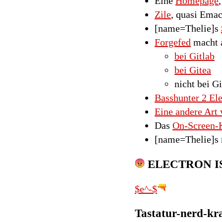
Eine
Homepage
Zile
, quasi Ema
[name=Thelie]s
Forgefed
macht 
bei Gitlab
bei Gitea
nicht bei G
Basshunter 2 El
Eine andere Ar
Das
On-Screen-
[name=Thelie]s 
ELECTRON I
$e^-$
Tastatur-nerd-k