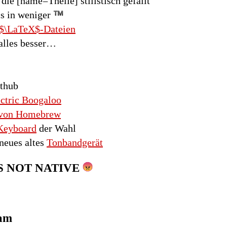
, die [name=Thelie] stilistisch gefällt
cs in weniger
$\LaTeX$-Dateien
alles besser…
ithub
ectric Boogaloo
t von Homebrew
Keyboard
der Wahl
neues altes
Tonbandgerät
S NOT NATIVE
ram