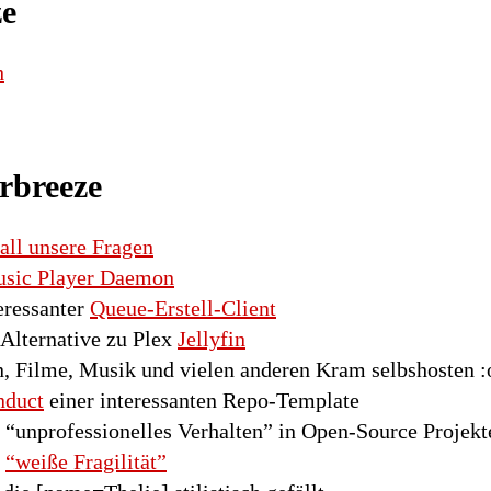
e
h
rbreeze
all unsere Fragen
sic Player Daemon
eressanter
Queue-Erstell-Client
Alternative zu Plex
Jellyfin
, Filme, Musik und vielen anderen Kram selbshosten :
nduct
einer interessanten Repo-Template
 “unprofessionelles Verhalten” in Open-Source Projekt
r
“weiße Fragilität”