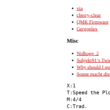
via
cherry-clear
QMK Firmware
Gergoplex
Misc
Nidhogg_2
Subjekt91’s Twi
Why should I qu
Sonne macht die
X:1

T:Speed the Plo
M:4/4

C:Trad.
